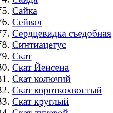
Сайка
Сейвал
Сердцевидка съедобная
Синтиацетус
Скат
Скат Йенсена
Скат колючий
Скат короткохвостый
Скат круглый
Скат лучевой