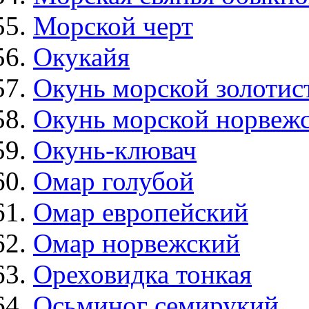
Морской черт
Окукайя
Окунь морской золотис
Окунь морской норвеж
Окунь-клювач
Омар голубой
Омар европейский
Омар норвежский
Ореховидка тонкая
Осьминог семирукий