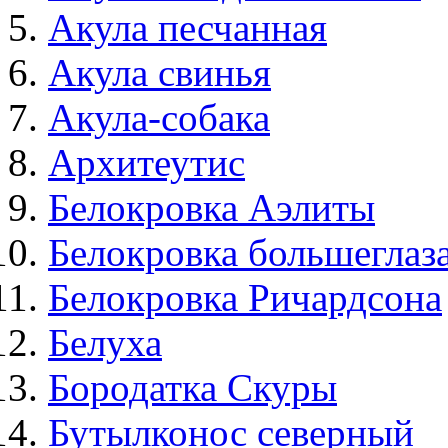
Акула песчанная
Акула свинья
Акула-собака
Архитеутис
Белокровка Аэлиты
Белокровка большеглаз
Белокровка Ричардсона
Белуха
Бородатка Скуры
Бутылконос северный