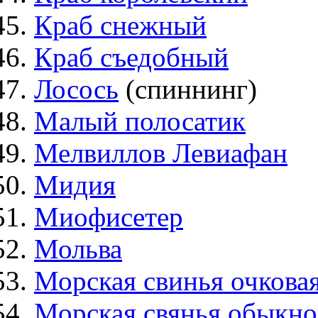
Краб снежный
Краб съедобный
Лосось
(спиннинг)
Малый полосатик
Мелвиллов Левиафан
Мидия
Миофисетер
Мольва
Морская свинья очкова
Морская свянья обыкно