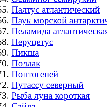
Палтус атлантический
Паук морской антаркти
Пеламида атлантическа
Перуцетус
Пикша
Поллак
Понтогеней
Путассу северный
Рыба луна короткая
Сайда