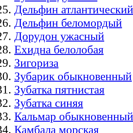
Дельфин атлантический
Дельфин беломордый
Дорудон ужасный
Ехидна белолобая
Зигориза
Зубарик обыкновенный
Зубатка пятнистая
Зубатка синяя
Кальмар обыкновенны
Камбала морская