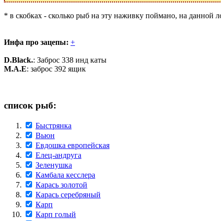
* в скобках - сколько рыб на эту наживку поймано, на данной 
Инфа про зацепы:
+
D.Black.
: Заброс 338 инд каты
M.A.E
: заброс 392 ящик
список рыб:
Быстрянка
Вьюн
Евдошка европейская
Елец-андруга
Зеленушка
Камбала кесслера
Карась золотой
Карась серебряный
Карп
Карп голый