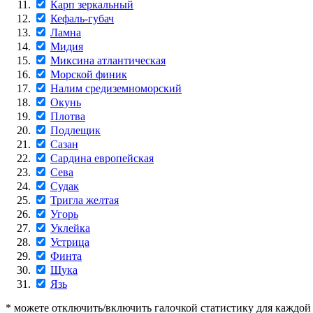
Карп зеркальный
Кефаль-губач
Ламна
Мидия
Миксина атлантическая
Морской финик
Налим средиземноморский
Окунь
Плотва
Подлещик
Сазан
Сардина европейская
Сева
Судак
Тригла желтая
Угорь
Уклейка
Устрица
Финта
Щука
Язь
* можете отключить/включить галочкой статистику для каждо