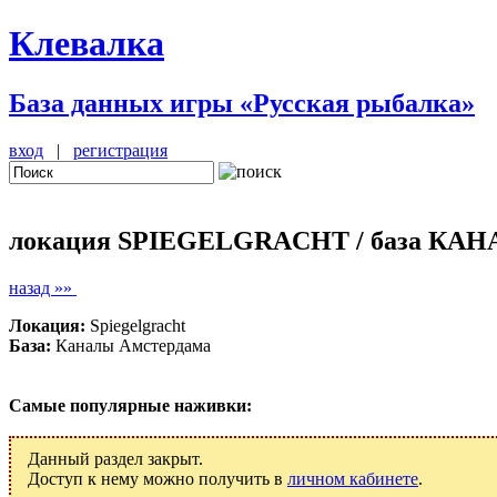
Клевалка
База данных игры «Русская рыбалка»
вход
|
регистрация
локация SPIEGELGRACHT / база К
назад »»
Локация:
Spiegelgracht
База:
Каналы Амстердама
Самые популярные наживки:
Данный раздел закрыт.
Доступ к нему можно получить в
личном кабинете
.