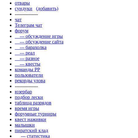
отвары
сундуки
(добавить)
---------------
чат
Телеграм чат
форум
--- обсуждение игры
--- обсуждение сайта
--- барахолка
--- реал
--- разное
--- квесты
команды РР
пользователи
рекорды улова
---------------
юзербар
подбор лески
таблица разрядов
время игры
форумные турниры
квест наживки
малышки
пиратский клад
--- статистика