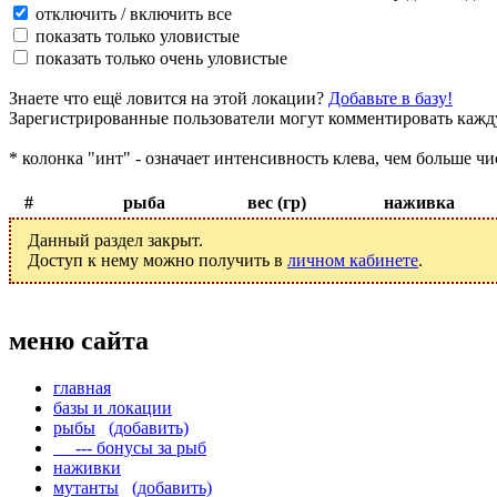
отключить / включить все
показать только уловистые
показать только очень уловистые
Знаете что ещё ловится на этой локации?
Добавьте в базу!
Зарегистрированные пользователи могут комментировать кажду
* колонка "инт" - означает интенсивность клева, чем больше чи
#
рыба
вес (гр)
наживка
Данный раздел закрыт.
Доступ к нему можно получить в
личном кабинете
.
меню сайта
главная
базы и локации
рыбы
(добавить)
--- бонусы за рыб
наживки
мутанты
(добавить)