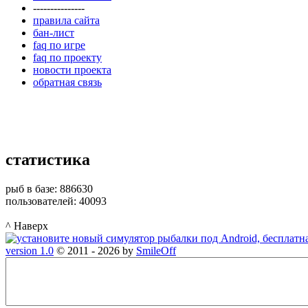
---------------
правила сайта
бан-лист
faq по игре
faq по проекту
новости проекта
обратная связь
статистика
рыб в базе: 886630
пользователей: 40093
^ Наверх
version 1.0
© 2011 - 2026 by
SmileOff