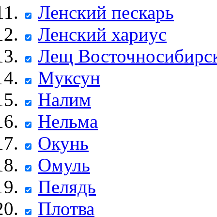
Ленский пескарь
Ленский хариус
Лещ Восточносибирс
Муксун
Налим
Нельма
Окунь
Омуль
Пелядь
Плотва